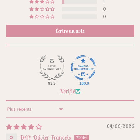
1
0
0
Écrire un avis
93.3
100.0
Vérifié
Sort by
04/06/2026
DAY Olivier François