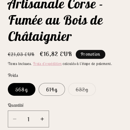
Artisanale Corse -
Fumée au Bois de
Châtaignier
Prix
Prix
€16,82 EUR
€21,03 EUR
Promotion
habituel
promotionnel
Taxes incluses.
Frais d'expédition
calculés à l'étape de paiement.
Poids
Variante
568g
614g
632g
épuisée
ou
indisponible
Quantité
Réduire
Augmenter
la
la