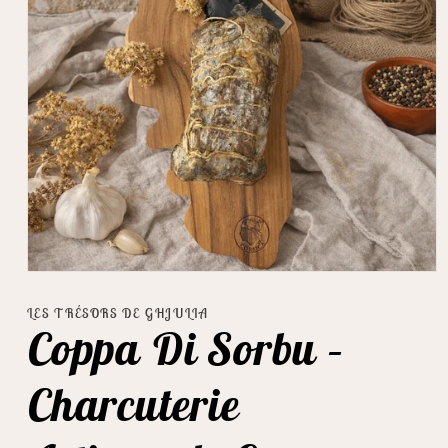
Ouvrir
le
média
LES TRÉSORS DE GHJULIA
1
Coppa Di Sorbu –
dans
une
fenêtre
modale
Charcuterie