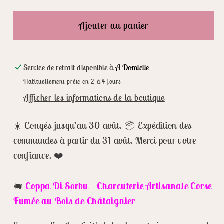
quantité
quantité
de
de
Ajouter au panier
Coppa
Coppa
Di
Di
Sorbu
Sorbu
Service de retrait disponible à
A Domicile
–
–
Habituellement prête en 2 à 4 jours
Charcuterie
Charcuterie
Afficher les informations de la boutique
Artisanale
Artisanale
Corse
Corse
☀️ Congés jusqu’au 30 août. 📦 Expédition des
-
-
commandes à partir du 31 août. Merci pour votre
Fumée
Fumée
au
au
confiance. ❤️
Bois
Bois
de
de
🐖
Coppa
Di Sorbu – Charcuterie Artisanale Corse
Châtaignier
Châtaignier
Fumée au Bois de Châtaig
nie
r
–