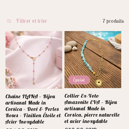
l
Filtrer et trier
7 produits
e
c
t
i
Épuisé
o
Collier Ex-Voto
Chaîne ILANA – Bijou
Amazonite EVA – Bijou
artisanal Made in
n
artisanal Made in
Corsica - Doré & Perles
Corsica, pierre naturelle
Roses - Finition Étoile et
et acier inoxydable
Acier Inoxydable
: