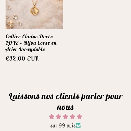
Collier Chaîne Dorée
LOVE – Bijou Corse en
Acier Inoxydable
Prix
€32,00 EUR
habituel
Laissons nos clients parler pour
nous
sur 99 avis