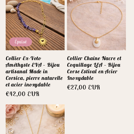
Épuisé
Collier Ex-Voto
Collier Chaîne Nacre et
Améthyste EVA – Bijou
Coquillage LEA – Bijou
artisanal Made in
Corse Estival en Acier
Corsica, pierre naturelle
Inoxydable
et acier inoxydable
Prix
€27,00 EUR
Prix
€42,00 EUR
habituel
habituel